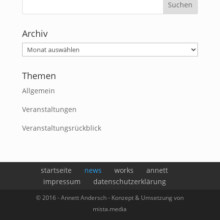
Archiv
Themen
Allgemein
Veranstaltungen
Veranstaltungsrückblick
startseite
news
works
annett
impressum
datenschutzerklärung
© 2016 - Annett Andersch - Konzept & Umsetzung von
mista.media